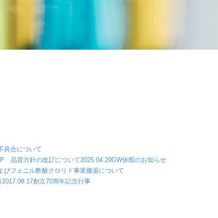
不具合について
MP 品質方針の改訂について
2025.04.29
GW休暇のお知らせ
よびフェニル酢酸クロリド事業撤退について
新
2017.08.17
創立70周年記念行事