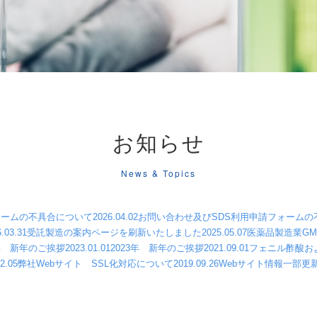
お知らせ
News & Topics
ォームの不具合について
2026.04.02
お問い合わせ及びSDS利用申請フォームの
.03.31
受託製造の案内ページを刷新いたしました
2025.05.07
医薬品製造業G
4年 新年のご挨拶
2023.01.01
2023年 新年のご挨拶
2021.09.01
フェニル酢酸お
2.05
弊社Webサイト SSL化対応について
2019.09.26
Webサイト情報一部更