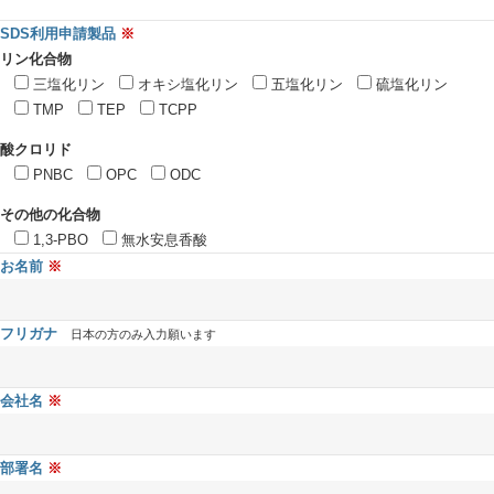
SDS利用申請製品
リン化合物
三塩化リン
オキシ塩化リン
五塩化リン
硫塩化リン
TMP
TEP
TCPP
酸クロリド
PNBC
OPC
ODC
その他の化合物
1,3-PBO
無水安息香酸
お名前
フリガナ
日本の方のみ入力願います
会社名
部署名