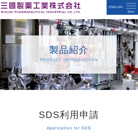
ENGLISH
製品紹介
Product Introduction
SDS利用申請
Application for SDS